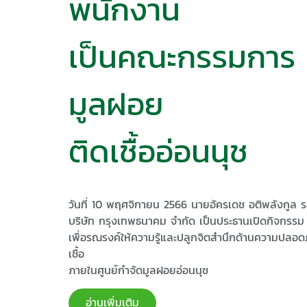
พนักงาน
เป็นคณะกรรมการ​ 
มูลฝอย
ติดเชื้ออ่อนนุช
วันที่​ 10​ พฤศจิกายน​ 2566​ นายอัครเดช​ อติพลังกูล
​บริษัท​ กรุงเทพ​ธนาคม​ จำกัด​ เป็นประธานเปิดกิจกรรม
เพื่อรณรงค์​ให้ความรู้​และปลูกจิตสำนึกด้านความปลอดภั
เชื้อ​
ภายในศูนย์​กำจัด​มูลฝอย​อ่อนนุช
อ่านเพิ่มเติม