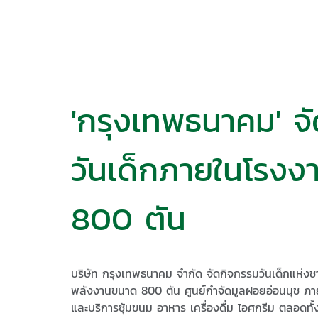
'กรุงเทพธนาคม' จ
วันเด็กภายในโรงง
800​ ตัน
บริษัท กรุงเทพธนาคม จำกัด จัดกิจกรรม​วันเด็กแห่งช
พลังงานขนาด​ 800​ ตัน​ ศูนย์​กำจัด​มูลฝอย​อ่อนนุช​ 
และบริการซุ้มขนม อาหาร ​เครื่องดื่ม ​ไอศกรีม​ ตลอดทั