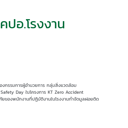
คปอ.​โรงงาน
 รองกรรมการผู้อำนวยการ​ กลุ่ม​สิ่งแวดล้อม
​ Safety​ Day​ ในโครงการ​ KT​ Zero​ Accident
ย​ของพนักงาน​ที่ปฏิบัติงาน​ในโรงงานกำ​จัด​มูลฝอย​ติด