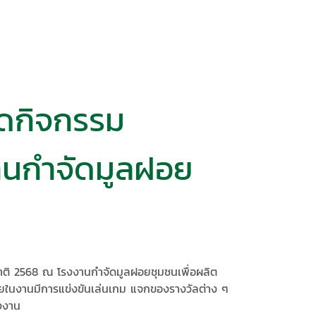
ัดกิจกรรม
านกำจัด​มูลฝอย
าติ​ 2568 ณ โรงงานกำจัดมูลฝอย​ชุมชนเพื่อผลิต
ภายในงานมีการแข่งขันเล่นเกม แจกของรางวัล​ต่าง ๆ​
้งงาน