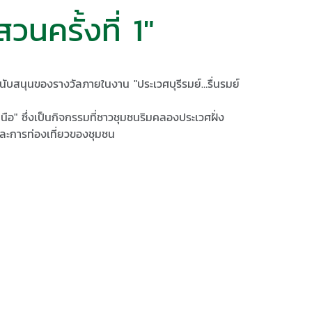
มสวนครั้งที่ 1"
มสนับสนุน​ของรางวัลภายในงาน "ประเวศบุรีรมย์…รื่นรมย์
นือ" ซึ่ง​เป็นกิจกรรมที่ชาวชุมชนริมคลองประเวศ​ฝั่ง
จ​และการท่องเที่ยวของชุมชน