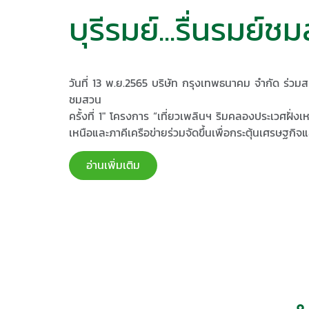
บุรี​รมย์...รื่นรมย์​ช
วันที่ 13 พ.ย.2565 บริษัท​ กรุงเทพ​ธนาคม​ จำกัด ร่ว
ชมสวน
ครั้งที่ 1" โครงการ “เที่ยวเพลินฯ ริมคลองประเวศฝั่งเห
เหนือและภาคีเครือข่ายร่วมจัดขึ้นเพื่อ​กระตุ้นเศรษฐกิ
อ่านเพิ่มเติม