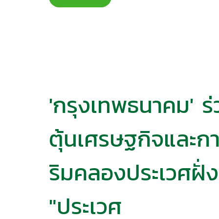
'กรุงเทพ​ธนาคม'​ 
ตุ้นเศรษฐกิจ​และกา
ริมคลอง​ประเวศ​ฝั่ง
"ประเวศ​