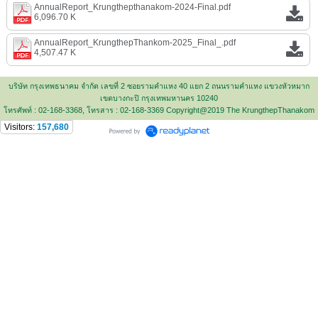
AnnualReport_Krungthepthanakom-2024-Final.pdf
6,096.70 K
AnnualReport_KrungthepThankom-2025_Final_.pdf
4,507.47 K
บริษัท กรุงเทพธนาคม จำกัด เลขที่ 2 ซอยรามคำแหง 40 แยก 2 ถนนรามคำแหง แขวงหัวหมาก
เขตบางกะปิ กรุงเทพมหานคร 10240
โทรศัพท์ : 02-168-3368, โทรสาร : 02-168-3369
Copyright@2019
The KrungthepThanakom
Visitors:
157,680