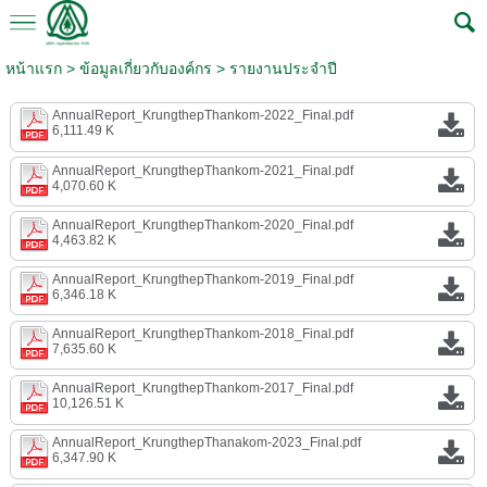
หน้าแรก
> ข้อมูลเกี่ยวกับองค์กร >
รายงานประจำปี
AnnualReport_KrungthepThankom-2022_Final.pdf
6,111.49 K
AnnualReport_KrungthepThankom-2021_Final.pdf
4,070.60 K
AnnualReport_KrungthepThankom-2020_Final.pdf
4,463.82 K
AnnualReport_KrungthepThankom-2019_Final.pdf
6,346.18 K
AnnualReport_KrungthepThankom-2018_Final.pdf
7,635.60 K
AnnualReport_KrungthepThankom-2017_Final.pdf
10,126.51 K
AnnualReport_KrungthepThanakom-2023_Final.pdf
6,347.90 K